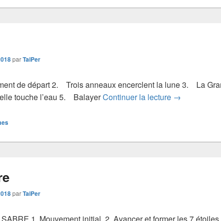
2018
par
TaiPer
nt de départ 2. Trois anneaux encerclent la lune 3. La Gr
elle touche l’eau 5. Balayer
Continuer la lecture
l’épée
→
mes
re
2018
par
TaiPer
ABRE 1. Mouvement initial, 2. Avancer et former les 7 étoiles,