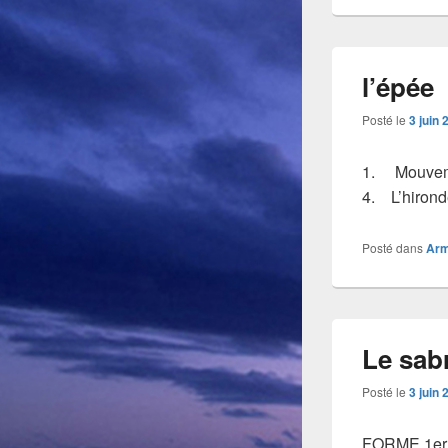
l’épée
Posté le
3 juin 
1. Mouveme
4. L’hirond
Posté dans
Ar
Le sab
Posté le
3 juin 
FORME 1er S