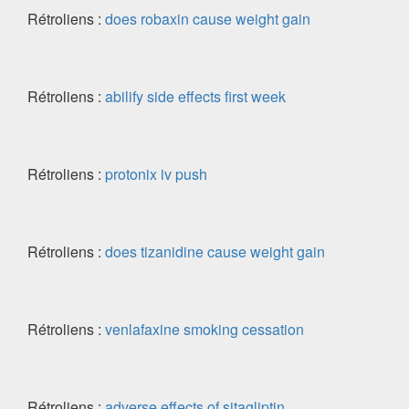
Rétroliens :
does robaxin cause weight gain
Rétroliens :
abilify side effects first week
Rétroliens :
protonix iv push
Rétroliens :
does tizanidine cause weight gain
Rétroliens :
venlafaxine smoking cessation
Rétroliens :
adverse effects of sitagliptin