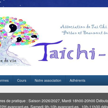
ormes
Cours
Notre association
Adhérents
ires de pratique
:
Saison 2026/2027, Mardi 18h00-20h00 Débutan
22H avançant-es, Samedi 9h-10h avançant-es. 10h-11h30 débu