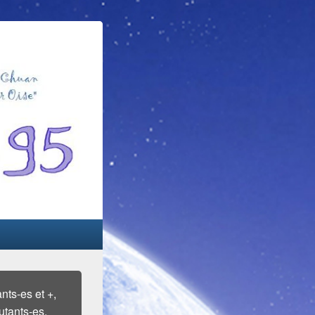
ts-es et +,
tants-es.