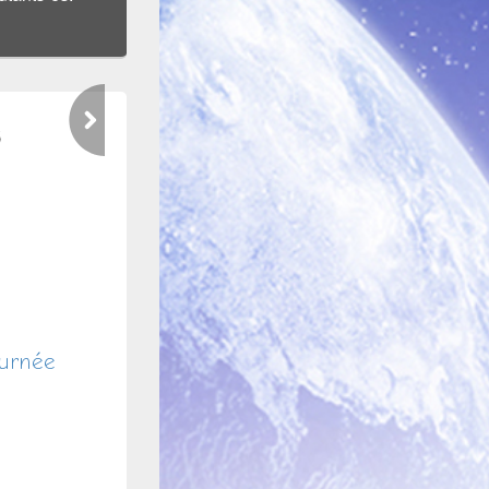
6
ournée