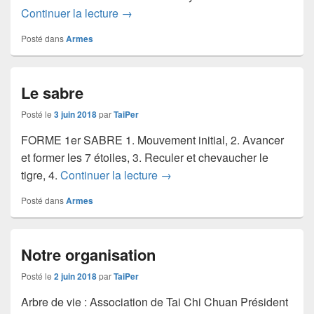
Continuer la lecture
l’épée
→
Posté dans
Armes
Le sabre
Posté le
3 juin 2018
par
TaiPer
FORME 1er SABRE 1. Mouvement initial, 2. Avancer
et former les 7 étoiles, 3. Reculer et chevaucher le
tigre, 4.
Continuer la lecture
Le sabre
→
Posté dans
Armes
Notre organisation
Posté le
2 juin 2018
par
TaiPer
Arbre de vie : Association de Tai Chi Chuan Président