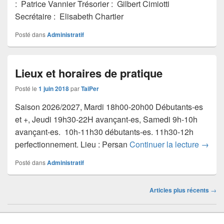
: Patrice Vannier Trésorier : Gilbert Cimiotti
Secrétaire : Elisabeth Chartier
Posté dans
Administratif
Lieux et horaires de pratique
Posté le
1 juin 2018
par
TaiPer
Saison 2026/2027, Mardi 18h00-20h00 Débutants-es
et +, Jeudi 19h30-22H avançant-es, Samedi 9h-10h
avançant-es. 10h-11h30 débutants-es. 11h30-12h
perfectionnement. Lieu : Persan
Continuer la lecture
Lieux 
→
Posté dans
Administratif
Navigation
Articles plus récents
→
dans
les
articles